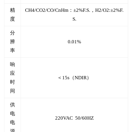
精
CH4/CO2/CO/CnHm：±2%F.S.，H2/O2:±2%F.
度
S.
分
辨
0.01%
率
响
应
＜15s（NDIR）
时
间
供
电
220VAC 50/60HZ
电
源