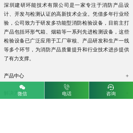
深圳建研环能技术有限公司是一家专注于消防产品设
计、开发与检测认证的高新技术企业。凭借多年行业经
验，公司致力于研发多功能型消防检验设备，目前主打
产品包括环形气箱、烟箱等一系列先进检测设备，这些
检验设备已广泛应用于工厂审核、产品研发和生产一线
等多个环节，为消防产品质量提升和行业技术进步提供
了有力支撑。
产品中心
解决方案
微信
电话
咨询
关于我们
服务支持