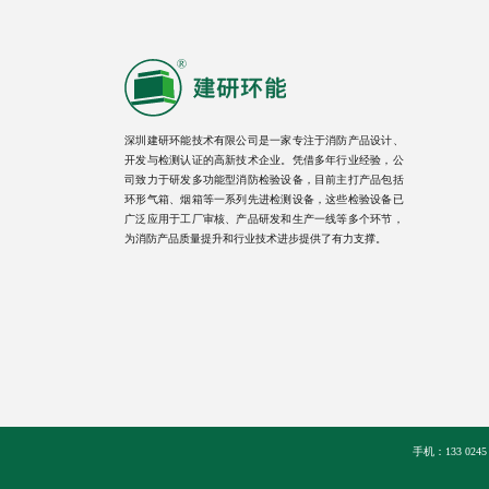
深圳建研环能技术有限公司是一家专注于消防产品设计、
开发与检测认证的高新技术企业。凭借多年行业经验，公
司致力于研发多功能型消防检验设备，目前主打产品包括
环形气箱、烟箱等一系列先进检测设备，这些检验设备已
广泛应用于工厂审核、产品研发和生产一线等多个环节，
为消防产品质量提升和行业技术进步提供了有力支撑。
手机：133 0245 8