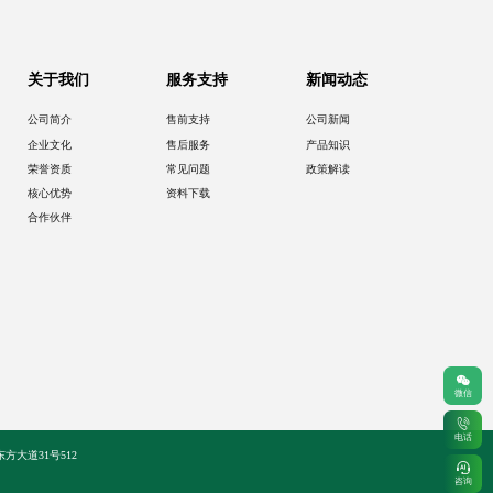
关于我们
服务支持
新闻动态
公司简介
售前支持
公司新闻
企业文化
售后服务
产品知识
荣誉资质
常见问题
政策解读
核心优势
资料下载
合作伙伴
微信
电话
大道31号512
咨询