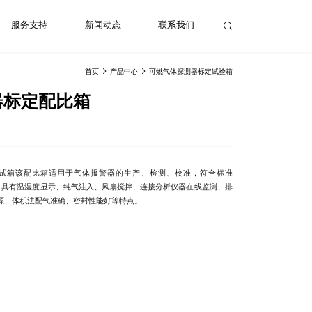
服务支持
新闻动态
联系我们
首页
产品中心
可燃气体探测器标定试验箱
器标定配比箱
试箱该配比箱适用于气体报警器的生产、检测、校准，符合标准
值实验。具有温湿度显示、纯气注入、风扇搅拌、连接分析仪器在线监测、排
源、体积法配气准确、密封性能好等特点。